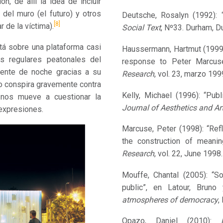
n, de allí la idea de incluir
del muro (el futuro) y otros
Deutsche, Rosalyn (1992): 
[8]
 de la víctima).
Social Text
, Nº33. Durham, D
á sobre una plataforma casi
Haussermann, Hartmut (1999):
os regulares peatonales del
response to Peter Marcus
mente de noche gracias a su
Research
, vol. 23, marzo 199
o conspira gravemente contra
Kelly, Michael (1996): “Pub
 nos mueve a cuestionar la
Journal of Aesthetics and Art
 expresiones.
Marcuse, Peter (1998): “Refl
the construction of meani
Research
, vol. 22, June 1998
Mouffe, Chantal (2005): “S
public”, en Latour, Brun
atmospheres of democracy
,
Opazo, Daniel (2010):