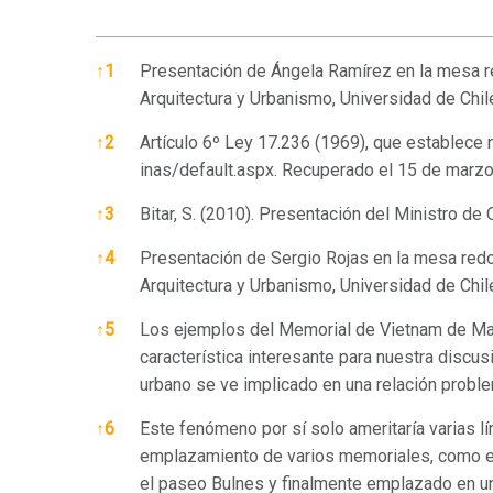
References
↑
1
Presentación de Ángela Ramírez en la mesa r
Arquitectura y Urbanismo, Universidad de Chile
↑
2
Artículo 6º Ley 17.236 (1969), que establece n
inas/default.aspx.
Recuperado el 15 de marzo
↑
3
Bitar, S. (2010). Presentación del Ministro d
↑
4
Presentación de Sergio Rojas en la mesa red
Arquitectura y Urbanismo, Universidad de Chile
↑
5
Los ejemplos del Memorial de Vietnam de Ma
característica interesante para nuestra discu
urbano se ve implicado en una relación problem
↑
6
Este fenómeno por sí solo ameritaría varias lí
emplazamiento de varios memoriales, como ej
el paseo Bulnes y finalmente emplazado en un 