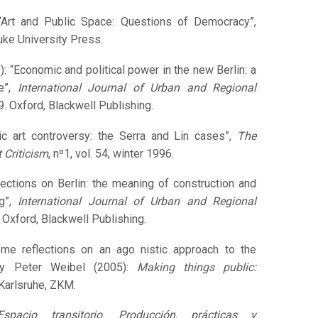
“Art and Public Space: Questions of Democracy”,
uke University Press.
 “Economic and political power in the new Berlin: a
e”,
International Journal of Urban and Regional
9. Oxford, Blackwell Publishing.
lic art controversy: the Serra and Lin cases”,
The
 Criticism
, nº1, vol. 54, winter 1996.
ections on Berlin: the meaning of construction and
ng”,
International Journal of Urban and Regional
. Oxford, Blackwell Publishing.
ome reflections on an ago nistic approach to the
o y Peter Weibel (2005):
Making things public:
 Karlsruhe, ZKM.
Espacio transitorio. Producción, prácticas y