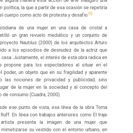
 de alguna manera esta acción de arte inauguró una
política, la que a partir de esa ocasión se repetiría
[9]
del cuerpo como acto de protesta y desafío.
cotidiana de una mujer en una casa de cristal a
illó un gran revuelo mediático y un conjunto de
proyecto Nautilus (2000) de los arquitectos Arturo
bido a los episodios de desnudez de la actriz que
 casa. Justamente, el interés de esta obra radica en
ue propone para los espectadores al situar en el
el poder, un objeto que en su fragilidad y aparente
o las nociones de privacidad y publicidad, sino
lugar de la mujer en la sociedad y al concepto del
o de consumo (Cuadra, 2000).
sde ese punto de vista, esa línea de la obra Toma
a Ruff. En línea con trabajos anteriores como El traje
 artista presenta la imagen de una mujer que
 mimetizarse su vestido con el entorno urbano, en