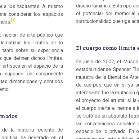
diseño lumínico. Esta opera
eer a los habitantes. Al mismo
el potencial del memorial
one considerar los espacios
[4]
institucionalidad que rige ac
nidos.
na noción de arte público que
lematizar los límites de lo
El cuerpo como límite e
ón tanto sobre su experiencia
 que definen dichos límites.
En junio de 2002, el Museo
artística en el espacio de la
estadounidense Spencer Tun
ica suponen un componente
muestra de la Bienal de Arte
intas dimensiones y sentidos
de cuerpos que en sí ya su
ento.
interesante fue la mutación q
el proyecto del artista: si l
el cuerpo inerte e inerme a 
cómodos
se trató de un absoluto fest
las convenciones sociales 
de la historia reciente de
espacio de lo privado. En o
política, ha generado en el