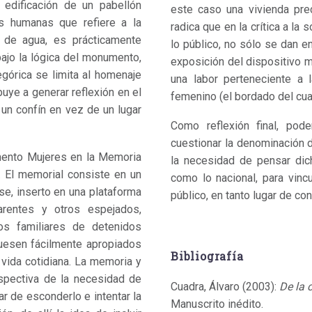
 edificación de un pabellón
este caso una vivienda pre
as humanas que refiere a la
radica que en la crítica a la 
 de agua, es prácticamente
lo público, no sólo se dan en
bajo la lógica del monumento,
exposición del dispositivo ma
egórica se limita al homenaje
una labor perteneciente a 
buye a generar reflexión en el
femenino (el bordado del cual
 un confín en vez de un lugar
Como reflexión final, po
cuestionar la denominación d
mento Mujeres en la Memoria
la necesidad de pensar dic
). El memorial consiste en un
como lo nacional, para vinc
se, inserto en una plataforma
público, en tanto lugar de co
arentes y otros espejados,
los familiares de detenidos
fuesen fácilmente apropiados
Bibliografía
 vida cotidiana. La memoria y
spectiva de la necesidad de
Cuadra, Álvaro (2003):
De la 
ar de esconderlo e intentar la
Manuscrito inédito.