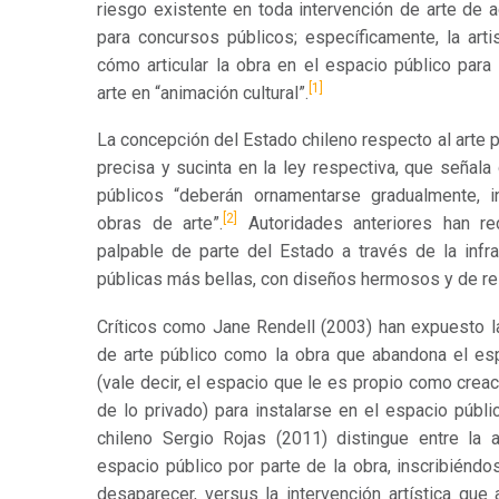
riesgo existente en toda intervención de arte de 
para concursos públicos; específicamente, la arti
cómo articular la obra en el espacio público para e
[1]
arte en “animación cultural”.
La concepción del Estado chileno respecto al arte
precisa y sucinta en la ley respectiva, que señala
públicos “deberán ornamentarse gradualmente, in
[2]
obras de arte”.
Autoridades anteriores han rec
palpable de parte del Estado a través de la infra
públicas más bellas, con diseños hermosos y de rele
Críticos como Jane Rendell (2003) han expuesto la
de arte público como la obra que abandona el esp
(vale decir, el espacio que le es propio como creac
de lo privado) para instalarse en el espacio públic
chileno Sergio Rojas (2011) distingue entre la
espacio público por parte de la obra, inscribiénd
desaparecer, versus la intervención artística que 