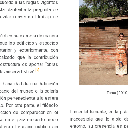
acuerdo a las reglas vigentes
sta planteaba la pregunta de
vitar convertir el trabajo de
 público se expresa de manera
 que los edificios y espacios
terior y exteriormente, con
alcado que la contribución
estructura es aportar “obras
[3]
vancia artística”.
 banalidad de una definición
acio del museo o la galería
Toma (2010),
ión perteneciente a la esfera
o. Por otra parte, el filósofo
Lamentablemente, en la prá
 acción de comparecer en el
inaccesible que lo aísla d
ose en él para en cierto modo
entorno, su presencia es p
altera el espacio público sin