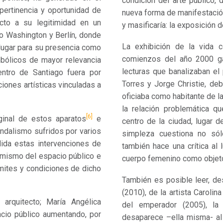
condición del arte público,
pertinencia y oportunidad de
nueva forma de manifestación 
cto a su legitimidad en un
y masificaría: la exposición 
mo Washington y Berlín, donde
La exhibición de la vida 
lugar para su presencia como
comienzos del año 2000 gat
mbólicos de mayor relevancia
lecturas que banalizaban el 
ntro de Santiago fuera por
Torres y Jorge Christie, de
iones artísticas vinculadas a
oficiaba como habitante de la
la relación problemática q
[6]
ginal de estos aparatos
e
centro de la ciudad, lugar d
andalismo sufridos por varios
simpleza cuestiona no sól
dida estas intervenciones de
también hace una crítica al 
 mismo del espacio público e
cuerpo femenino como objet
límites y condiciones de dicho
También es posible leer, de
(2010), de la artista Carolin
arquitecto; María Angélica
del emperador (2005), la
pacio público aumentando, por
desaparece –ella misma- al