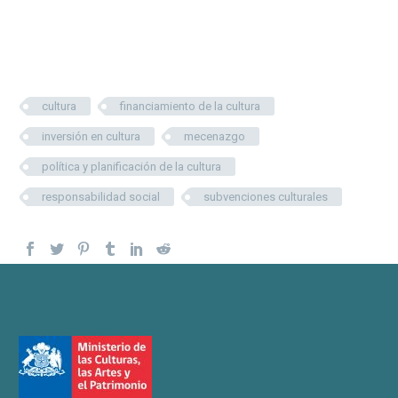
cultura
financiamiento de la cultura
inversión en cultura
mecenazgo
política y planificación de la cultura
responsabilidad social
subvenciones culturales