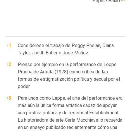
Sophie Halart.
References
↑
1
Considérese el trabajo de Peggy Phelan, Diana
Taylor, Judith Butler o José Muñoz.
↑
2
Pienso por ejemplo en la performance de Leppe
Prueba de Artista (1978) como crítica de las
formas de estigmatización política y sexual por el
poder.
↑
3
Para unos como Leppe, el arte del performance era
más aún la única forma artística capaz de apoyar
una postura política y de resistir al Establishment.
La historiadora de arte Carla Macchiavello recuerda
en un ensayo publicado recientemente cómo una