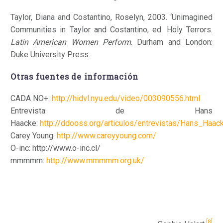
Taylor, Diana and Costantino, Roselyn, 2003. ‘Unimagined
Communities in Taylor and Costantino, ed. Holy Terrors.
Latin American Women Perform
. Durham and London:
Duke University Press.
Otras fuentes de información
CADA NO+:
http://hidvl.nyu.edu/video/003090556.html
Entrevista de Hans
Haacke:
http://ddooss.org/articulos/entrevistas/Hans_Haac
Carey Young:
http://www.careyyoung.com/
O-inc: http://www.o-inc.cl/
mmmmm:
http://www.mmmmm.org.uk/
[8]