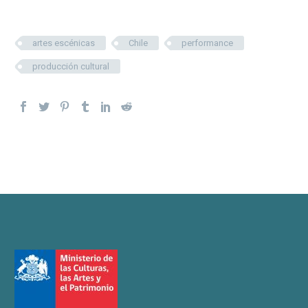
artes escénicas
Chile
performance
producción cultural