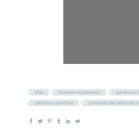
atlas
inversión en patrimonio
patrimonio cu
patrimonio y territorio
protección del patrimonio cu