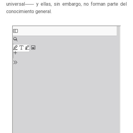
universal⸺ y ellas, sin embargo, no forman parte del
conocimiento general.
Saltar
al
contenido
del
PDF