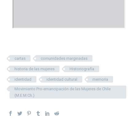
cartas
comunidades marginadas
historia de las mujeres
Historiografía
identidad
identidad cultural
memoria
Movimiento Pro-emancipación de las Mujeres de Chile
(M.E.M.Ch.)