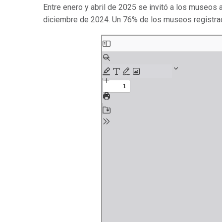
Entre enero y abril de 2025 se invitó a los museos a
diciembre de 2024. Un 76% de los museos registrad
Saltar
al
contenido
del
PDF