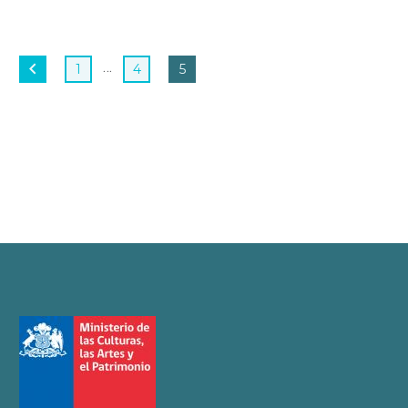
…
1
4
5