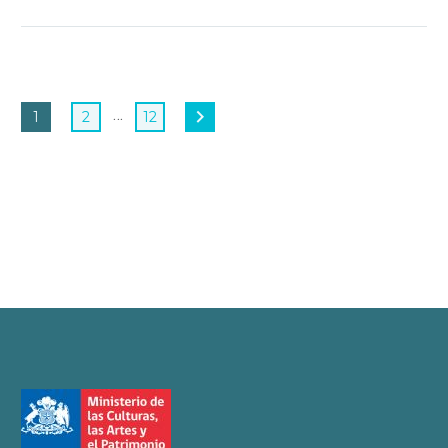
…
1
2
12