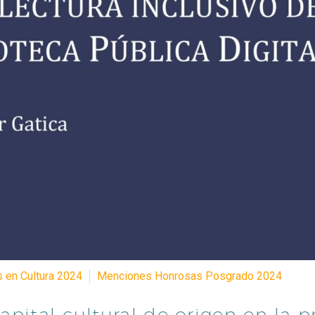
s en Cultura 2024
Menciones Honrosas Posgrado 2024
pital cultural de origen en la pr