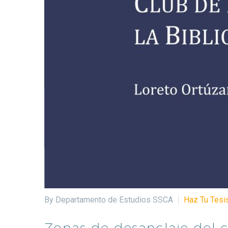
By Departamento de Estudios SSCA
Haz Tu Tesi
Zonas de desanclaje del ca