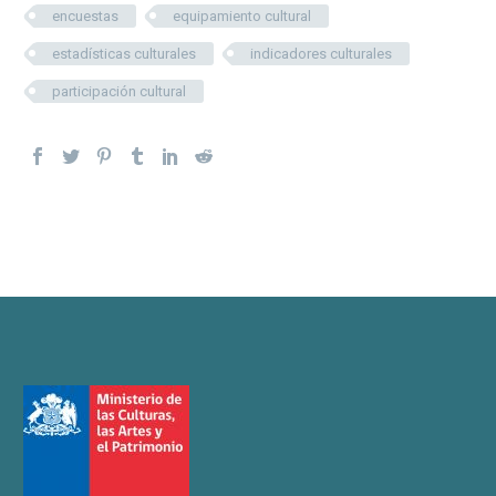
encuestas
equipamiento cultural
estadísticas culturales
indicadores culturales
participación cultural