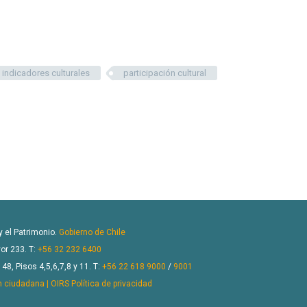
indicadores culturales
participación cultural
 y el Patrimonio.
Gobierno de Chile
or 233. T:
+56 32 232 6400
8, Pisos 4,5,6,7,8 y 11. T:
+56 22 618 9000
/
9001
n ciudadana | OIRS
Política de privacidad