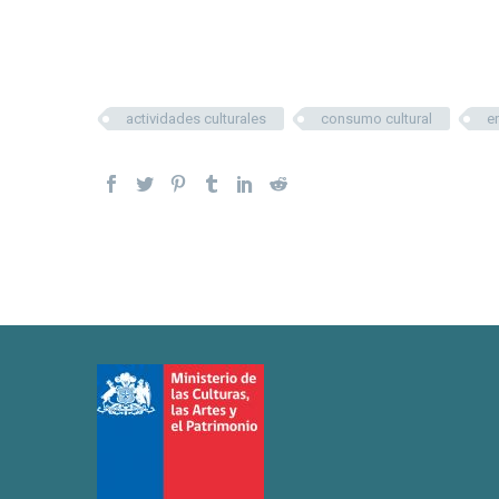
actividades culturales
consumo cultural
e