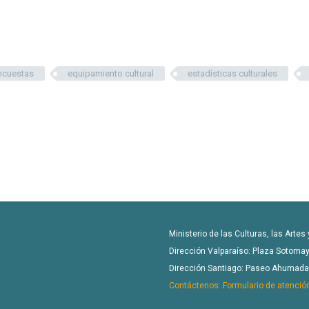
ncuestas
equipamiento cultural
estadísticas culturales
Ministerio de las Culturas, las Artes
Dirección Valparaíso: Plaza Sotomay
Dirección Santiago: Paseo Ahumada 4
Contáctenos: Formulario de atenció