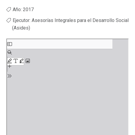
Año: 2017
Ejecutor:
Asesorías Integrales para el Desarrollo Social
(Asides)
Saltar
al
contenido
del
PDF