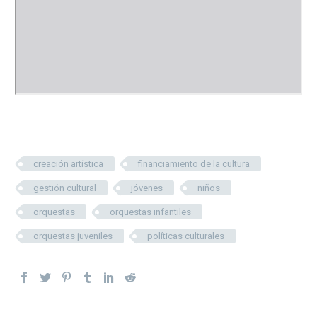
creación artística
financiamiento de la cultura
gestión cultural
jóvenes
niños
orquestas
orquestas infantiles
orquestas juveniles
políticas culturales