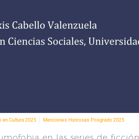
s en Cultura 2025
Menciones Honrosas Posgrado 2025
umofobia en las series de ficción