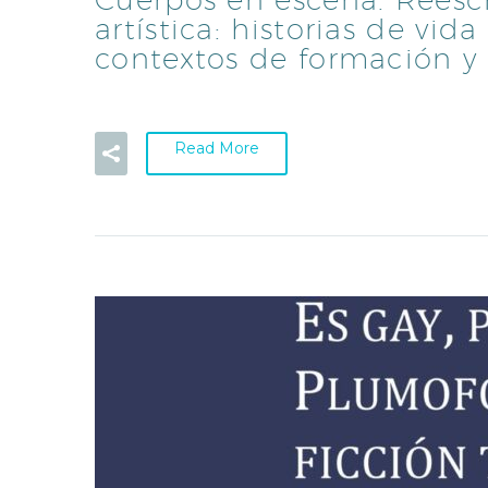
artística: historias de vi
contextos de formación y
Read More