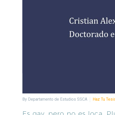
By Departamento de Estudios SSCA
Haz Tu Tesi
Es gay, pero no es loca. Pl