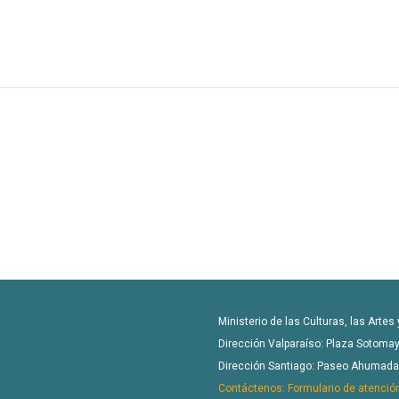
Ministerio de las Culturas, las Artes
Dirección Valparaíso: Plaza Sotomay
Dirección Santiago: Paseo Ahumada 4
Contáctenos: Formulario de atenció