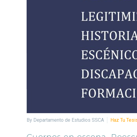
By Departamento de Estudios SSCA
Haz Tu Tesi
Cuerpos en escena. Reescri