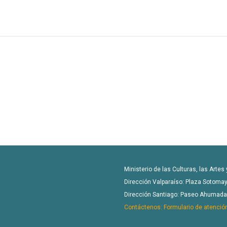
Ministerio de las Culturas, las Artes
Dirección Valparaíso: Plaza Sotomay
Dirección Santiago: Paseo Ahumada 4
Contáctenos: Formulario de atenció