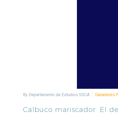
By Departamento de Estudios SSCA
Ganadores 
Calbuco mariscador. El de