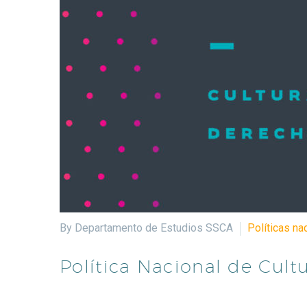
By Departamento de Estudios SSCA
Políticas na
Política Nacional de Cult