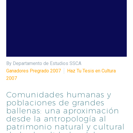
By Departamento de Estudios SSCA
Ganadores Pregrado 2007
Haz Tu Tesis en Cultura
2007
Comunidades humanas y
poblaciones de grandes
ballenas: una aproximación
desde la antropología al
patrimonio natural y cultural